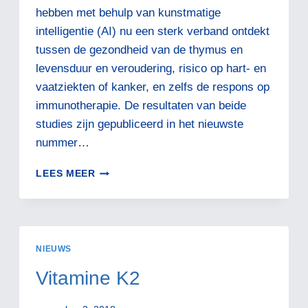
hebben met behulp van kunstmatige
intelligentie (AI) nu een sterk verband ontdekt
tussen de gezondheid van de thymus en
levensduur en veroudering, risico op hart- en
vaatziekten of kanker, en zelfs de respons op
immunotherapie. De resultaten van beide
studies zijn gepubliceerd in het nieuwste
nummer…
VERGETEN
LEES MEER
ORGAAN
BLIJKT
SLEUTEL
TOT
LANGERE
NIEUWS
LEVENSDUUR
EN
Vitamine K2
KANS
OP