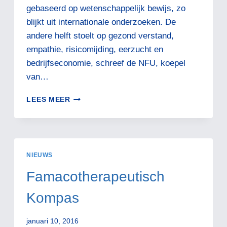
gebaseerd op wetenschappelijk bewijs, zo
blijkt uit internationale onderzoeken. De
andere helft stoelt op gezond verstand,
empathie, risicomijding, eerzucht en
bedrijfseconomie, schreef de NFU, koepel
van…
MEDISCH
LEES MEER
IS
WETENSCHAPPELIJK.
ALTERNATIEF
IS
NIET
NIEUWS
BEWEZEN.
LEES
Famacotherapeutisch
ZELF!
Kompas
januari 10, 2016