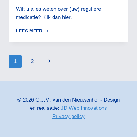
Wilt u alles weten over (uw) reguliere
medicatie? Klik dan hier.
FAMACOTHERAPEUTISCH
LEES MEER
KOMPAS
Paginanavigatie
Volgende
1
2
pagina
© 2026 G.J.M. van den Nieuwenhof - Design
en realisatie:
JD Web Innovations
Privacy policy