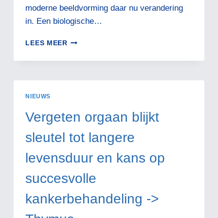
moderne beeldvorming daar nu verandering
in. Een biologische…
GEEN
LEES MEER
MYSTERIE
MEER:
DE
WETENSCHAP
ONTCIJFERT
NIEUWS
HOE
ACUPUNCTUUR
Vergeten orgaan blijkt
PIJN
STILT
sleutel tot langere
levensduur en kans op
succesvolle
kankerbehandeling ->