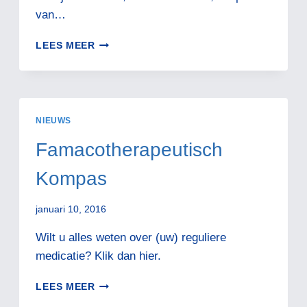
van…
MEDISCH
LEES MEER
IS
WETENSCHAPPELIJK.
ALTERNATIEF
IS
NIET
NIEUWS
BEWEZEN.
LEES
Famacotherapeutisch
ZELF!
Kompas
januari 10, 2016
Wilt u alles weten over (uw) reguliere
medicatie? Klik dan hier.
FAMACOTHERAPEUTISCH
LEES MEER
KOMPAS