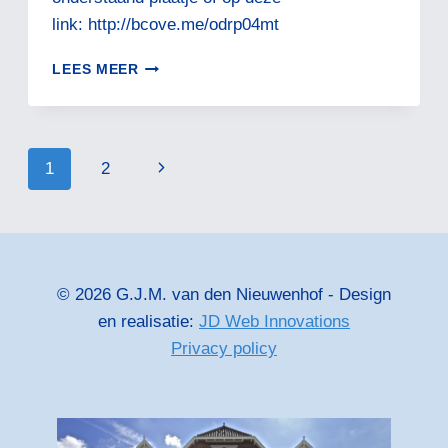
link: http://bcove.me/odrp04mt
KIDS
LEES MEER
DRUK
DOOR
SUIKER?
Paginanavigatie
Volgende
1
2
pagina
© 2026 G.J.M. van den Nieuwenhof - Design
en realisatie:
JD Web Innovations
Privacy policy