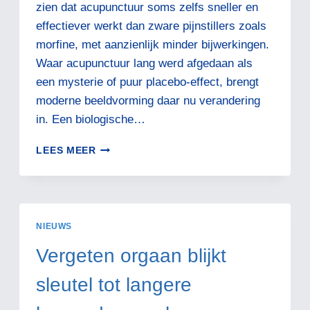
zien dat acupunctuur soms zelfs sneller en
effectiever werkt dan zware pijnstillers zoals
morfine, met aanzienlijk minder bijwerkingen.
Waar acupunctuur lang werd afgedaan als
een mysterie of puur placebo-effect, brengt
moderne beeldvorming daar nu verandering
in. Een biologische…
GEEN
LEES MEER
MYSTERIE
MEER:
DE
WETENSCHAP
ONTCIJFERT
NIEUWS
HOE
ACUPUNCTUUR
Vergeten orgaan blijkt
PIJN
STILT
sleutel tot langere